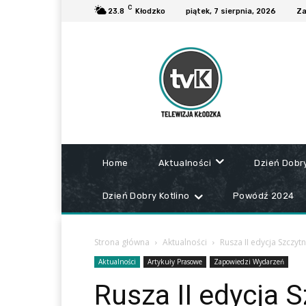
C
23.8
Kłodzko
piątek, 7 sierpnia, 2026
Za
Home
Aktualności
Dzień Dobr
Dzień Dobry Kotlino
Powódź 2024
Strona główna
Aktualności
Rusza II edycja Szczyt
Aktualności
Artykuły Prasowe
Zapowiedzi Wydarzeń
Rusza II edycja 