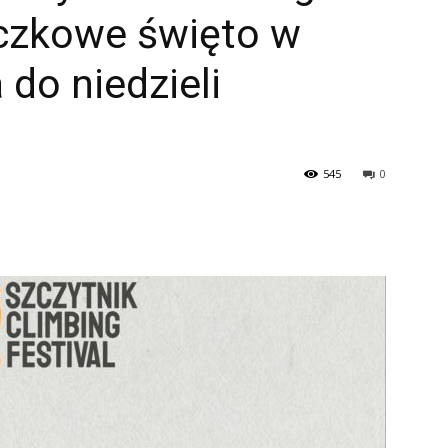
aczkowe święto w
 do niedzieli
545
0