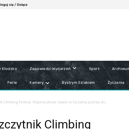
loguj się / Dołącz
y Kłodzko
Zapowiedzi Wydarzeń
Sport
Archiwu
Ferie
Kamery
Bystrym Szlakiem
Życzenia
nik Climbing Festival. Wspinaczkowe święto w Szczytnej potrwa do...
Szczytnik Climbing