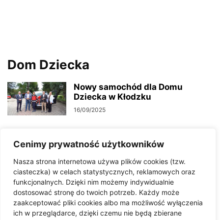
Dom Dziecka
Nowy samochód dla Domu
Dziecka w Kłodzku
16/09/2025
Rozpoczął się kompleksowy
Cenimy prywatność użytkowników
remont Domu Dziecka w Kłodzku.
Nasza strona internetowa używa plików cookies (tzw.
Dzieci będą mogły...
ciasteczka) w celach statystycznych, reklamowych oraz
23/05/2025
funkcjonalnych. Dzięki nim możemy indywidualnie
dostosować stronę do twoich potrzeb. Każdy może
Zarząd Powiatu Kłodzkiego
zaakceptować pliki cookies albo ma możliwość wyłączenia
ogłosił plany budowy nowego
ich w przeglądarce, dzięki czemu nie będą zbierane