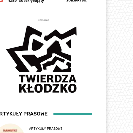
SUBSKRYBUJ
6,350
Subskrybujący
reklama
RTYKUŁY PRASOWE
ARTYKUŁY PRASOWE