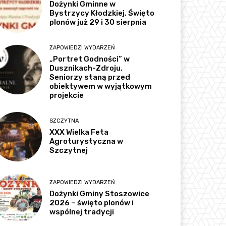
Dożynki Gminne w
Bystrzycy Kłodzkiej. Święto
plonów już 29 i 30 sierpnia
ZAPOWIEDZI WYDARZEŃ
„Portret Godności” w
Dusznikach-Zdroju.
Seniorzy staną przed
obiektywem w wyjątkowym
projekcie
SZCZYTNA
XXX Wielka Feta
Agroturystyczna w
Szczytnej
ZAPOWIEDZI WYDARZEŃ
Dożynki Gminy Stoszowice
2026 – święto plonów i
wspólnej tradycji