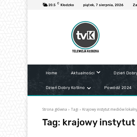
C
20.5
Kłodzko
piątek, 7 sierpnia, 2026
Za
Home
Aktualności
Dzień Dobr
Dzień Dobry Kotlino
Powódź 2024
Strona główna
Tagi
Krajowy instytut mediów lokaln
Tag:
krajowy instytut