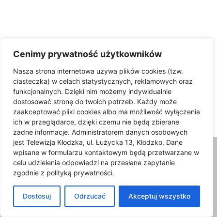
Cenimy prywatność użytkowników
Zespół Pieśni i Tańca Nowa Ruda
Nasza strona internetowa używa plików cookies (tzw.
ciasteczka) w celach statystycznych, reklamowych oraz
Wambierzycka odsłona
funkcjonalnych. Dzięki nim możemy indywidualnie
Międzynarodowego Festiwalu
dostosować stronę do twoich potrzeb. Każdy może
Folkloru
zaakceptować pliki cookies albo ma możliwość wyłączenia
12/08/2024
ich w przeglądarce, dzięki czemu nie będą zbierane
żadne informacje. Administratorem danych osobowych
jest Telewizja Kłodzka, ul. Łużycka 13, Kłodzko. Dane
wpisane w formularzu kontaktowym będą przetwarzane w
celu udzielenia odpowiedzi na przesłane zapytanie
zgodnie z polityką prywatności.
Dostosuj
Odrzucać
Akceptuj wszystko