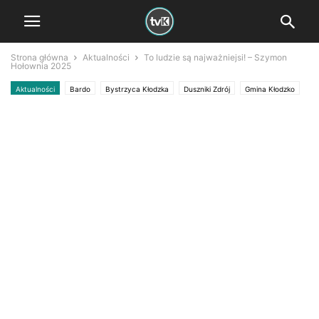
Strona główna
Aktualności
To ludzie są najważniejsi! – Szymon
Hołownia 2025
Aktualności
Bardo
Bystrzyca Kłodzka
Duszniki Zdrój
Gmina Kłodzko
Gmina Nowa Ruda
Gmina Ząbkowice Śl
Kłodzko
Kudowa Zdrój
Lądek Zdrój
Lewin Kłodzki
Międzygórze
Międzylesie
Nowa Ruda
Polanica Zdrój
Radków
Stronie Śląskie
Szczytna