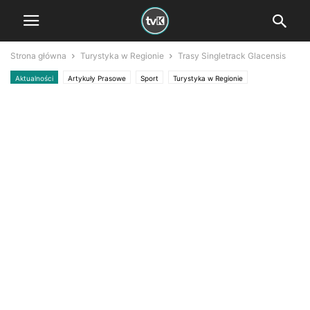
Strona główna
Turystyka w Regionie
Trasy Singletrack Glacensis
Aktualności
Artykuły Prasowe
Sport
Turystyka w Regionie