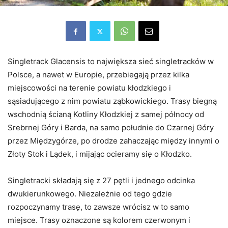
Singletrack Glacensis to największa sieć singletracków w
Polsce, a nawet w Europie, przebiegają przez kilka
miejscowości na terenie powiatu kłodzkiego i
sąsiadującego z nim powiatu ząbkowickiego. Trasy biegną
wschodnią ścianą Kotliny Kłodzkiej z samej północy od
Srebrnej Góry i Barda, na samo południe do Czarnej Góry
przez Międzygórze, po drodze zahaczając między innymi o
Złoty Stok i Lądek, i mijając ocieramy się o Kłodzko.
Singletracki składają się z 27 pętli i jednego odcinka
dwukierunkowego. Niezależnie od tego gdzie
rozpoczynamy trasę, to zawsze wrócisz w to samo
miejsce. Trasy oznaczone są kolorem czerwonym i