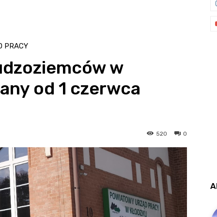
D PRACY
cudzoziemców w
any od 1 czerwca
520
0
A