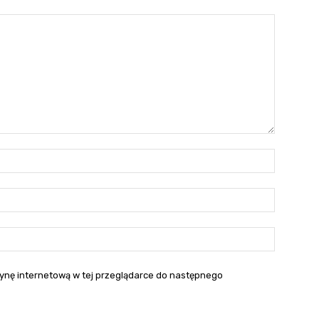
Nazwa:*
E-
mail:*
Strona
interneto
itrynę internetową w tej przeglądarce do następnego