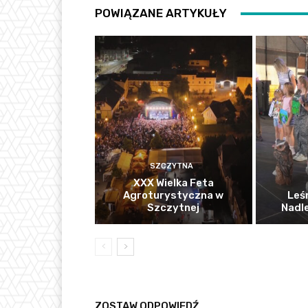
POWIĄZANE ARTYKUŁY
SZCZYTNA
XXX Wielka Feta
Agroturystyczna w
Leś
Szczytnej
Nadl
ZOSTAW ODPOWIEDŹ