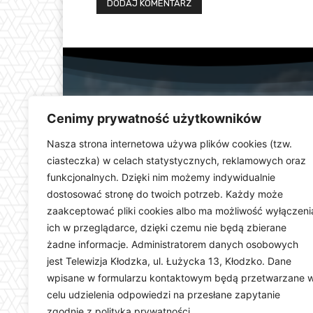
Cenimy prywatność użytkowników
Nasza strona internetowa używa plików cookies (tzw.
ciasteczka) w celach statystycznych, reklamowych oraz
funkcjonalnych. Dzięki nim możemy indywidualnie
Telewizja Kłodzka (
dostosować stronę do twoich potrzeb. Każdy może
dolnośląskiego. Stacja e
zaakceptować pliki cookies albo ma możliwość wyłączeni
wydarzeń i uroczystości
ich w przeglądarce, dzięki czemu nie będą zbierane
ważną rolę w kształtowani
Dostarczamy najświeższ
żadne informacje. Administratorem danych osobowych
jest Telewizja Kłodzka, ul. Łużycka 13, Kłodzko. Dane
wpisane w formularzu kontaktowym będą przetwarzane 
celu udzielenia odpowiedzi na przesłane zapytanie
zgodnie z polityką prywatności.