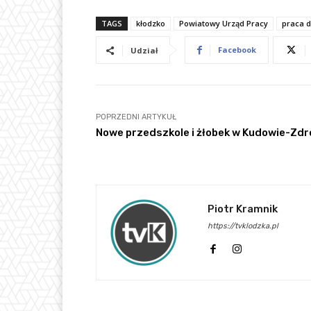
TAGS
kłodzko
Powiatowy Urząd Pracy
praca 
Facebook
Udział
POPRZEDNI ARTYKUŁ
Nowe przedszkole i żłobek w Kudowie-Zdr
Piotr Kramnik
https://tvklodzka.pl