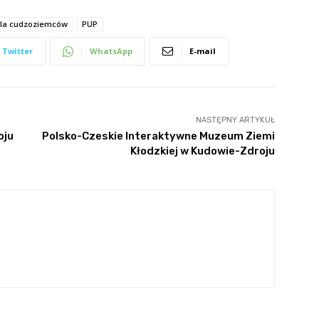
dla cudzoziemców
PUP
Twitter
WhatsApp
E-mail
NASTĘPNY ARTYKUŁ
oju
Polsko-Czeskie Interaktywne Muzeum Ziemi
Kłodzkiej w Kudowie-Zdroju