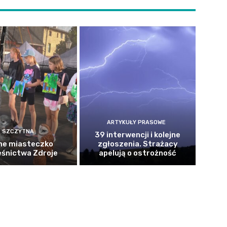
ARTYKUŁY PRASOWE
SZCZYTNA
39 interwencji i kolejne
ne miasteczko
zgłoszenia. Strażacy
eśnictwa Zdroje
apelują o ostrożność