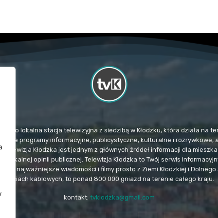
TvK) to lokalna stacja telewizyjna z siedzibą w Kłodzku, która działa na
mituje programy informacyjne, publicystyczne, kulturalne i rozrywkowe, 
a
. Telewizja Kłodzka jest jednym z głównych źródeł informacji dla miesz
u lokalnej opinii publicznej. Telewizja Kłodzka to Twój serwis informacy
e i najważniejsze wiadomości i filmy prosto z Ziemi Kłodzkiej i Dolnego 
sieciach kablowych, to ponad 800 000 gniazd na terenie całego kraju.
w
kontakt:
tvklodzka@gmail.com