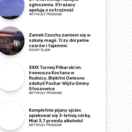
zgłoszenia. Strażacy
apelują o ostrożność
ARTYKUŁY PRASOWE
Zamek Czocha zamieni się w
szkołę magii. Trzy dni pełne
czarów i tajemnic
DOLNY ŚLĄSK
XXIX Turniej Piłkarski im.
Ireneusza Kostana w
Rudnicy. Błękitni Owiesno
zdobyli Puchar Wójta Gminy
Stoszowice
ARTYKUŁY PRASOWE
Kompletnie pijany ojciec
opiekował się 3-letnią córką.
Miał 3,7 promila alkoholu!
ARTYKUŁY PRASOWE