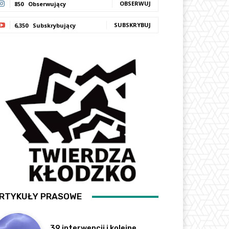
OBSERWUJ
850
Obserwujący
SUBSKRYBUJ
6,350
Subskrybujący
RTYKUŁY PRASOWE
39 interwencji i kolejne