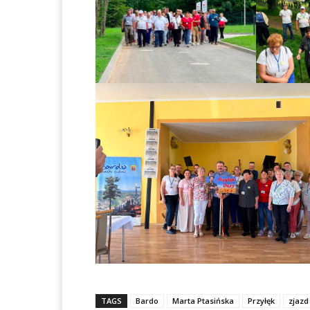
TAGS
Bardo
Marta Ptasińska
Przyłęk
zjazd