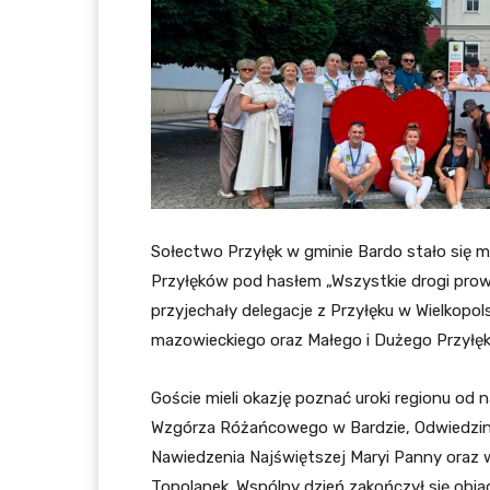
Sołectwo Przyłęk w gminie Bardo stało się 
Przyłęków pod hasłem „Wszystkie drogi prow
przyjechały delegacje z Przyłęku w Wielkop
mazowieckiego oraz Małego i Dużego Przyłę
Goście mieli okazję poznać uroki regionu od
Wzgórza Różańcowego w Bardzie, Odwiedziny
Nawiedzenia Najświętszej Maryi Panny oraz 
Topolanek. Wspólny dzień zakończył się obia