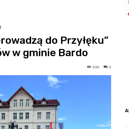
O
prowadzą do Przyłęku”
ków w gminie Bardo
530
0
A