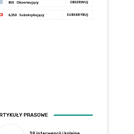
OBSERWUJ
850
Obserwujący
SUBSKRYBUJ
6,350
Subskrybujący
RTYKUŁY PRASOWE
39 interwencji i kolejne