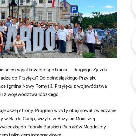
miejscem wyjątkowego spotkania – drugiego Zjazdu
adzą do Przyłęku”. Do dolnośląskiego Przyłęku
olsce (gmina Nowy Tomyśl), Przyłęku z województwa
ku z województwa łódzkiego.
 najlepszej strony. Program wizyty obejmował zwiedzanie
 w Bardo Camp, wizytę w Bazylice Mniejszej
wycieczkę do Fabryki Barskich Pierników Magdaleny
dem i piknikiem integracyjnym.