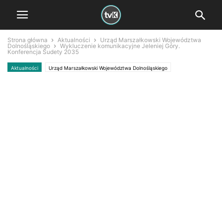
Strona główna
Aktualności
Urząd Marszałkowski Województwa
Dolnośląskiego
Wykluczenie komunikacyjne Jeleniej Góry.
Konferencja Sudety 2035
Aktualności
Urząd Marszałkowski Województwa Dolnośląskiego