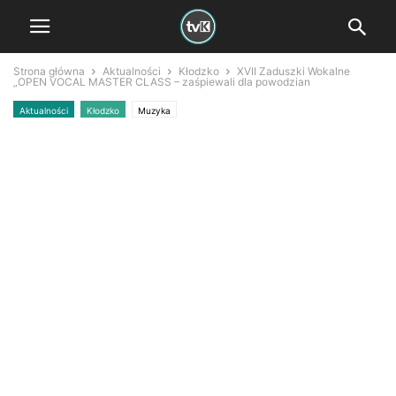
Strona główna
Aktualności
Kłodzko
XVII Zaduszki Wokalne
„OPEN VOCAL MASTER CLASS – zaśpiewali dla powodzian
Aktualności
Kłodzko
Muzyka