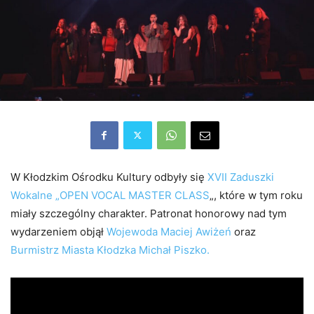
W Kłodzkim Ośrodku Kultury odbyły się
XVII Zaduszki
Wokalne „OPEN VOCAL MASTER CLASS
„, które w tym roku
miały szczególny charakter. Patronat honorowy nad tym
wydarzeniem objął
Wojewoda Maciej Awiżeń
oraz
Burmistrz Miasta Kłodzka Michał Piszko.