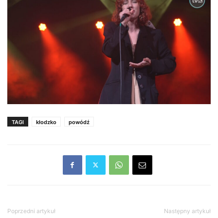
TAGI
kłodzko
powódź
Poprzedni artykuł
Następny artykuł