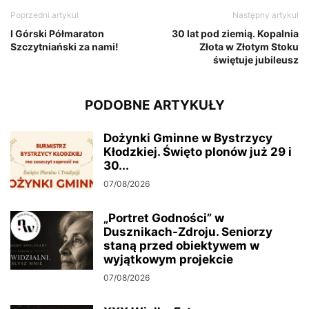
Poprzedni artykuł
Następny artykuł
I Górski Półmaraton
30 lat pod ziemią. Kopalnia
Szczytniański za nami!
Złota w Złotym Stoku
świętuje jubileusz
PODOBNE ARTYKUŁY
Dożynki Gminne w Bystrzycy
Kłodzkiej. Święto plonów już 29 i
30...
07/08/2026
„Portret Godności” w
Dusznikach-Zdroju. Seniorzy
staną przed obiektywem w
wyjątkowym projekcie
07/08/2026