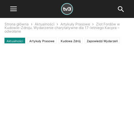
Strona główna
Aktualności
Artykuły Prasowe
Zlot Fordów w
Kudowie-Zdroju. Wydarzenie charytatywne dla 17-letniego Kacpra –
odwołane
Aktualności
Artykuły Prasowe
Kudowa Zdrój
Zapowiedzi Wydarzeń