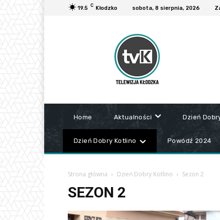
C
19.5
Kłodzko
sobota, 8 sierpnia, 2026
Za
Home
Aktualności
Dzień Dobr
Dzień Dobry Kotlino
Powódź 2024
Strona główna
Dzień Dobry Kotlino
Sezon 2
SEZON 2