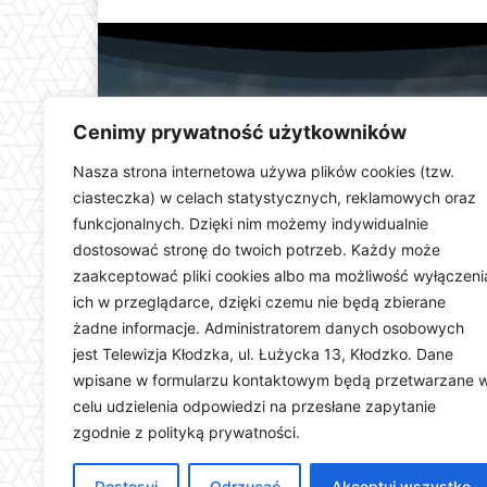
Cenimy prywatność użytkowników
Nasza strona internetowa używa plików cookies (tzw.
ciasteczka) w celach statystycznych, reklamowych oraz
funkcjonalnych. Dzięki nim możemy indywidualnie
Telewizja Kłodzka (
dostosować stronę do twoich potrzeb. Każdy może
dolnośląskiego. Stacja e
zaakceptować pliki cookies albo ma możliwość wyłączeni
wydarzeń i uroczystości
ich w przeglądarce, dzięki czemu nie będą zbierane
ważną rolę w kształtowani
żadne informacje. Administratorem danych osobowych
Dostarczamy najświeższ
jest Telewizja Kłodzka, ul. Łużycka 13, Kłodzko. Dane
wpisane w formularzu kontaktowym będą przetwarzane 
celu udzielenia odpowiedzi na przesłane zapytanie
zgodnie z polityką prywatności.
Dostosuj
Odrzucać
Akceptuj wszystko