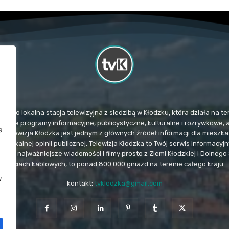
TvK) to lokalna stacja telewizyjna z siedzibą w Kłodzku, która działa na
mituje programy informacyjne, publicystyczne, kulturalne i rozrywkowe, 
a
. Telewizja Kłodzka jest jednym z głównych źródeł informacji dla miesz
u lokalnej opinii publicznej. Telewizja Kłodzka to Twój serwis informacy
e i najważniejsze wiadomości i filmy prosto z Ziemi Kłodzkiej i Dolnego 
sieciach kablowych, to ponad 800 000 gniazd na terenie całego kraju.
w
kontakt:
tvklodzka@gmail.com