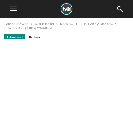
Strona główna
Aktualności
Radków
CUS Gminy Radków z
nowoczesną formą wsparcia
Aktualności
Radków