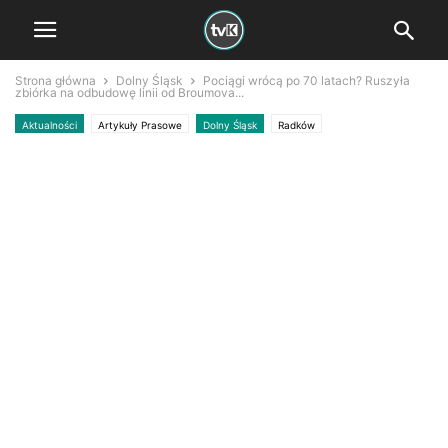
Strona główna
Dolny Śląsk
Pociągi wrócą po 70 latach? Ruszyła
zbiórka na odbudowę linii od Broumova...
Aktualności
Artykuły Prasowe
Dolny Śląsk
Radków