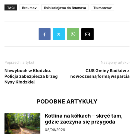
TAGI
Broumov
linia kolejowa do Brumova
Tłumaczów
Poprzedni artykuł
Następny artykuł
Niewybuch w Kłodzku.
CUS Gminy Radków z
Policja zabezpiecza brzeg
nowoczesną formą wsparcia
Nysy Kłodzkiej
PODOBNE ARTYKUŁY
Kotlina na kółkach – skręć tam,
gdzie zaczyna się przygoda
08/08/2026