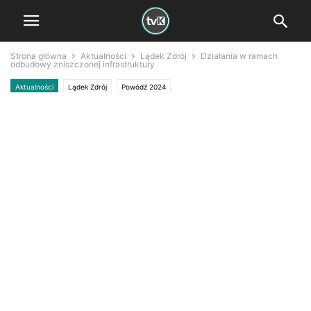
Strona główna
Aktualności
Lądek Zdrój
Działania w ramach
odbudowy zniszczonej infrastruktury
Aktualności
Lądek Zdrój
Powódź 2024