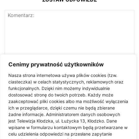
Cenimy prywatność użytkowników
Nasza strona internetowa używa plików cookies (tzw.
ciasteczka) w celach statystycznych, reklamowych oraz
funkcjonalnych. Dzięki nim możemy indywidualnie
dostosować stronę do twoich potrzeb. Każdy może
zaakceptować pliki cookies albo ma możliwość wyłączenia
ich w przeglądarce, dzięki czemu nie będą zbierane
żadne informacje. Administratorem danych osobowych
jest Telewizja Kłodzka, ul. Łużycka 13, Kłodzko. Dane
Zapisz moje imię i nazwisko, adres e-mail i witrynę
wpisane w formularzu kontaktowym będą przetwarzane w
internetową w tej przeglądarce do następnego komentowania.
celu udzielenia odpowiedzi na przesłane zapytanie