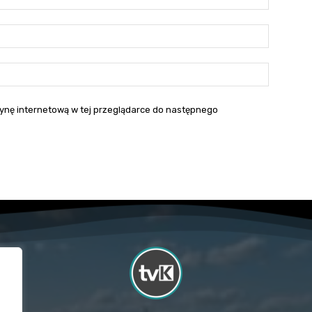
E-
mail:*
Strona
interneto
itrynę internetową w tej przeglądarce do następnego