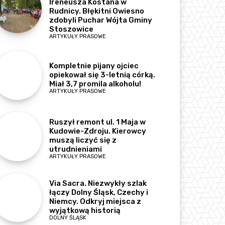
Ireneusza Kostana w
Rudnicy. Błękitni Owiesno
zdobyli Puchar Wójta Gminy
Stoszowice
ARTYKUŁY PRASOWE
Kompletnie pijany ojciec
opiekował się 3-letnią córką.
Miał 3,7 promila alkoholu!
ARTYKUŁY PRASOWE
Ruszył remont ul. 1 Maja w
Kudowie-Zdroju. Kierowcy
muszą liczyć się z
utrudnieniami
ARTYKUŁY PRASOWE
Via Sacra. Niezwykły szlak
łączy Dolny Śląsk, Czechy i
Niemcy. Odkryj miejsca z
wyjątkową historią
DOLNY ŚLĄSK