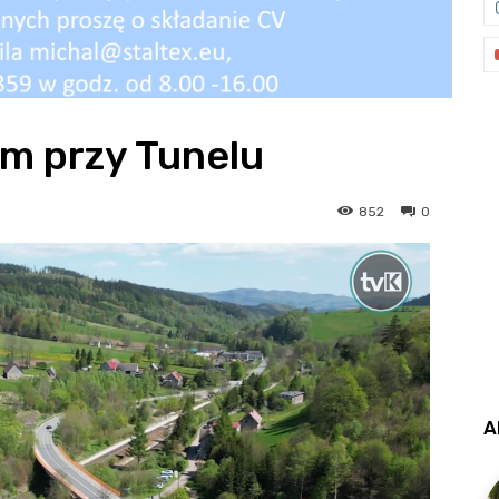
m przy Tunelu
852
0
A