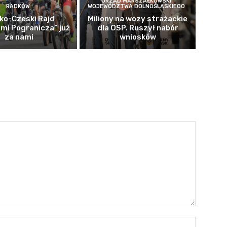
URZĄD MARSZAŁKOWSKI
RADKÓW
WOJEWÓDZTWA DOLNOŚLĄSKIEGO
ko-Czeski Rajd
Miliony na wozy strażackie
mi Pogranicza” już
dla OSP. Ruszył nabór
za nami
wniosków
Nazwa:*