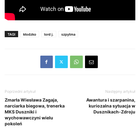
TAGI
kłodzko
lord j.
szpytma
Poprzedni artykuł
Następny artykuł
Zmarła Wiesława Zagaja,
Awantura i szarpanina,
narciarka biegowa, trenerka
kuriozalna sytuacja w
MKS Duszniki i
Dusznikach-Zdroju
wychowawczyni wielu
pokoleń