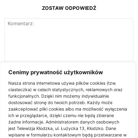
ZOSTAW ODPOWIEDŹ
Cenimy prywatność użytkowników
Nasza strona internetowa używa plików cookies (tzw.
ciasteczka) w celach statystycznych, reklamowych oraz
funkcjonalnych. Dzięki nim możemy indywidualnie
dostosować stronę do twoich potrzeb. Każdy może
zaakceptować pliki cookies albo ma możliwość wyłączenia
ich w przeglądarce, dzięki czemu nie będą zbierane
żadne informacje. Administratorem danych osobowych
jest Telewizja Kłodzka, ul. Łużycka 13, Kłodzko. Dane
Zapisz moje imię i nazwisko, adres e-mail i witrynę
wpisane w formularzu kontaktowym będą przetwarzane w
internetową w tej przeglądarce do następnego komentowania.