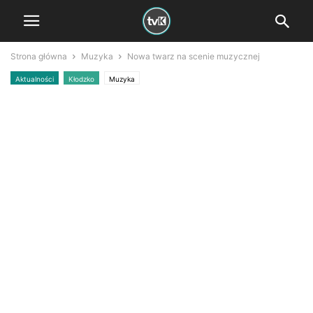
Strona główna
Muzyka
Nowa twarz na scenie muzycznej
Aktualności
Kłodzko
Muzyka