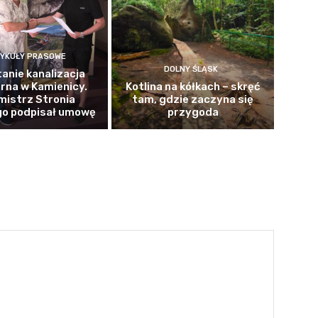
YKUŁY PRASOWE
DOLNY ŚLĄSK
anie kanalizacja
rna w Kamienicy.
Kotlina na kółkach – skręć
mistrz Stronia
tam, gdzie zaczyna się
go podpisał umowę
przygoda