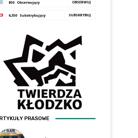
OBSERWUJ
850
Obserwujący
SUBSKRYBUJ
6,350
Subskrybujący
RTYKUŁY PRASOWE