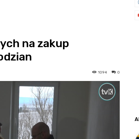
tych na zakup
odzian
1094
0
A