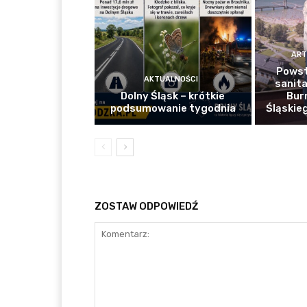
ART
Powst
AKTUALNOŚCI
sanita
Dolny Śląsk – krótkie
Bur
podsumowanie tygodnia
Śląskie
ZOSTAW ODPOWIEDŹ