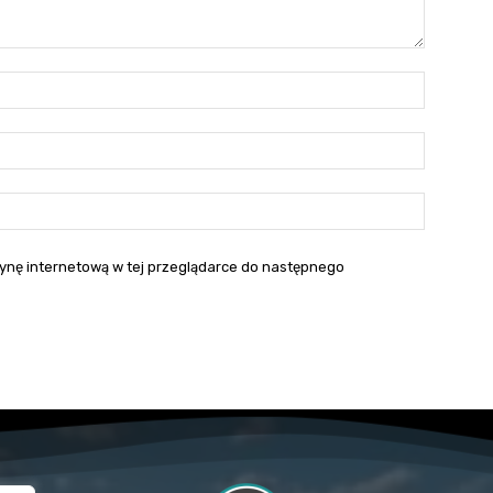
Nazwa:*
E-
mail:*
Strona
interneto
itrynę internetową w tej przeglądarce do następnego