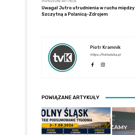
POPRZEDNI ARTYKUŁ
Uwaga! Jutro utrudnienia w ruchu między
Szczytną a Polanicą-Zdrojem
Piotr Kramnik
https://tvklodzka.pl
POWIĄZANE ARTYKUŁY