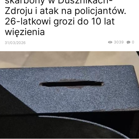
skarbony w Dusznikach-
Zdroju i atak na policjantów.
26-latkowi grozi do 10 lat
więzienia
3039
0
31/03/2026