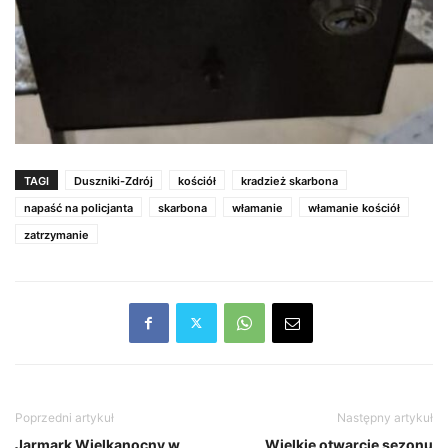
TAGI
Duszniki-Zdrój
kościół
kradzież skarbona
napaść na policjanta
skarbona
włamanie
włamanie kościół
zatrzymanie
Poprzedni artykuł
Następny artykuł
Jarmark Wielkanocny w
Wielkie otwarcie sezonu