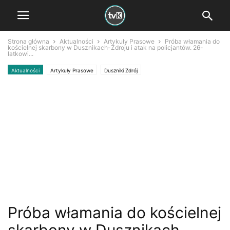
Strona główna
Aktualności
Artykuły Prasowe
Próba włamania do
kościelnej skarbony w Dusznikach-Zdroju i atak na policjantów. 26-
latkowi...
Aktualności
Artykuły Prasowe
Duszniki Zdrój
Próba włamania do kościelnej