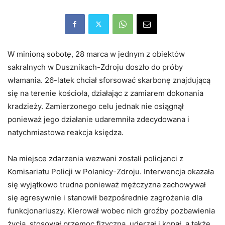
W minioną sobotę, 28 marca w jednym z obiektów
sakralnych w Dusznikach-Zdroju doszło do próby
włamania. 26-latek chciał sforsować skarbonę znajdującą
się na terenie kościoła, działając z zamiarem dokonania
kradzieży. Zamierzonego celu jednak nie osiągnął
ponieważ jego działanie udaremniła zdecydowana i
natychmiastowa reakcja księdza.
Na miejsce zdarzenia wezwani zostali policjanci z
Komisariatu Policji w Polanicy-Zdroju. Interwencja okazała
się wyjątkowo trudna ponieważ mężczyzna zachowywał
się agresywnie i stanowił bezpośrednie zagrożenie dla
funkcjonariuszy. Kierował wobec nich groźby pozbawienia
życia, stosował przemoc fizyczną, uderzał i kopał, a także