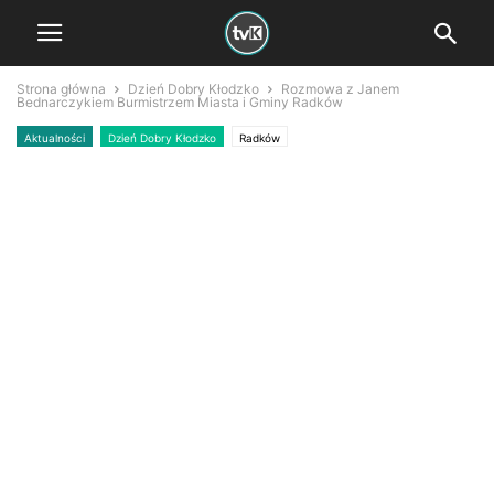
Strona główna
Dzień Dobry Kłodzko
Rozmowa z Janem
Bednarczykiem Burmistrzem Miasta i Gminy Radków
Aktualności
Dzień Dobry Kłodzko
Radków