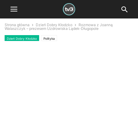
Strona główna
Dzień Dobry Kłodzko
Rozmowa z Joanną
Walaszczyk – prezesem Uzdrowiska Lądek-Długopole
Dzień Dobry Kłodzko
Polityka