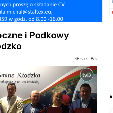
oczne i Podkowy
odzko
1087
0
A