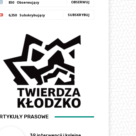
OBSERWUJ
850
Obserwujący
SUBSKRYBUJ
6,350
Subskrybujący
RTYKUŁY PRASOWE
39 interwencji i kolejne