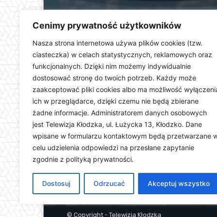
Cenimy prywatność użytkowników
Nasza strona internetowa używa plików cookies (tzw.
ciasteczka) w celach statystycznych, reklamowych oraz
funkcjonalnych. Dzięki nim możemy indywidualnie
Telewizja Kłodzka (
dostosować stronę do twoich potrzeb. Każdy może
dolnośląskiego. Stacja e
zaakceptować pliki cookies albo ma możliwość wyłączeni
wydarzeń i uroczystości
ich w przeglądarce, dzięki czemu nie będą zbierane
ważną rolę w kształtowani
Dostarczamy najświeższ
żadne informacje. Administratorem danych osobowych
jest Telewizja Kłodzka, ul. Łużycka 13, Kłodzko. Dane
wpisane w formularzu kontaktowym będą przetwarzane 
celu udzielenia odpowiedzi na przesłane zapytanie
zgodnie z polityką prywatności.
Dostosuj
Odrzucać
Akceptuj wszystko
© Copyright - Telewizja Kłodzka