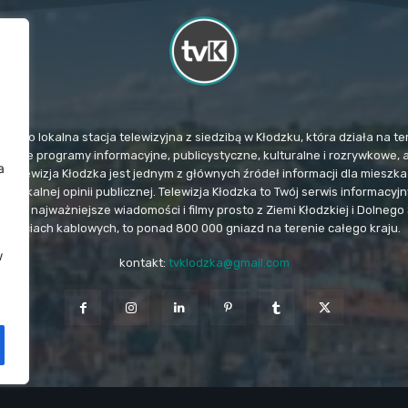
TvK) to lokalna stacja telewizyjna z siedzibą w Kłodzku, która działa na
mituje programy informacyjne, publicystyczne, kulturalne i rozrywkowe, 
a
. Telewizja Kłodzka jest jednym z głównych źródeł informacji dla miesz
u lokalnej opinii publicznej. Telewizja Kłodzka to Twój serwis informacy
e i najważniejsze wiadomości i filmy prosto z Ziemi Kłodzkiej i Dolnego 
sieciach kablowych, to ponad 800 000 gniazd na terenie całego kraju.
w
kontakt:
tvklodzka@gmail.com