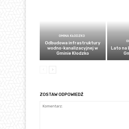
GMINA KŁODZKO
G
Odbudowa infrastruktury
wodno-kanalizacyjnej w
Lato na 
Gminie Kłodzko
Gm
ZOSTAW ODPOWIEDŹ