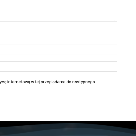
Nazwa:*
E-
mail:*
Strona
interneto
itrynę internetową w tej przeglądarce do następnego