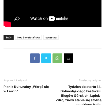
TAGI
Noc Świętojańska
szczytna
Poprzedni artykuł
Następny artykuł
Piknik Kulturalny „Wkręć się
Tydzień do startu 14.
w Lewin”
Dolnośląskiego Festiwalu
Biegów Górskich. Lądek-
Zdrój znów stanie się stolicą
polskiego trailu