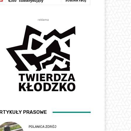
SUBSKRYBUJ
6,350
Subskrybujący
reklama
RTYKUŁY PRASOWE
POLANICA ZDRÓJ