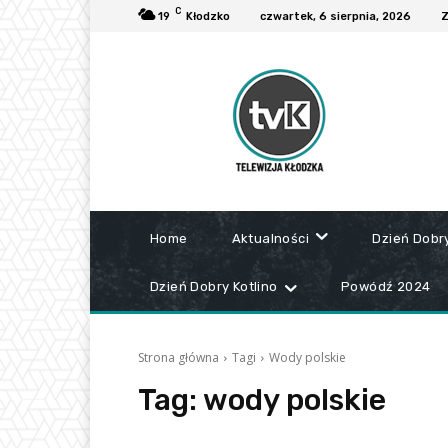
C
19
Kłodzko
czwartek, 6 sierpnia, 2026
Z
Home
Aktualności
Dzień Dobr
Dzień Dobry Kotlino
Powódź 2024
Strona główna
Tagi
Wody polskie
Tag:
wody polskie