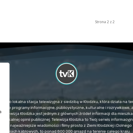
Strona 2 z 2
TvK) to lokalna stacja telewizyjna z siedzibą w Kłodzku, która działa na
mituje programy informacyjne, publicystyczne, kulturalne i rozrywkowe, 
a
. Telewizja Kłodzka jest jednym z głównych źródeł informacji dla miesz
u lokalnej opinii publicznej. Telewizja Kłodzka to Twój serwis informacy
e i najważniejsze wiadomości i filmy prosto z Ziemi Kłodzkiej i Dolnego 
sieciach kablowych, to ponad 800 000 gniazd na terenie całego kraju.