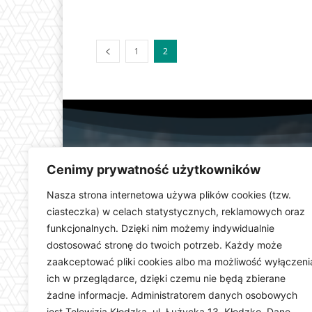
1
2
Cenimy prywatność użytkowników
Nasza strona internetowa używa plików cookies (tzw.
ciasteczka) w celach statystycznych, reklamowych oraz
funkcjonalnych. Dzięki nim możemy indywidualnie
Telewizja Kłodzka (
dostosować stronę do twoich potrzeb. Każdy może
dolnośląskiego. Stacja e
zaakceptować pliki cookies albo ma możliwość wyłączeni
wydarzeń i uroczystości
ich w przeglądarce, dzięki czemu nie będą zbierane
ważną rolę w kształtowani
Dostarczamy najświeższ
żadne informacje. Administratorem danych osobowych
jest Telewizja Kłodzka, ul. Łużycka 13, Kłodzko. Dane