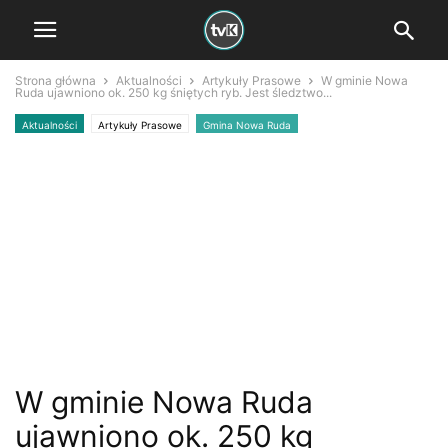
Strona główna
Aktualności
Artykuły Prasowe
W gminie Nowa
Ruda ujawniono ok. 250 kg śniętych ryb. Jest śledztwo...
Aktualności
Artykuły Prasowe
Gmina Nowa Ruda
W gminie Nowa Ruda
ujawniono ok. 250 kg