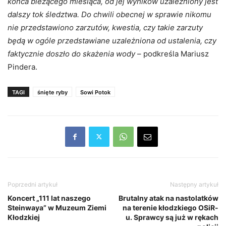
końca bieżącego miesiąca, od jej wyników uzależniony jest
dalszy tok śledztwa. Do chwili obecnej w sprawie nikomu
nie przedstawiono zarzutów, kwestia, czy takie zarzuty
będą w ogóle przedstawiane uzależniona od ustalenia, czy
faktycznie doszło do skażenia wody
– podkreśla Mariusz
Pindera.
TAGI
śnięte ryby
Sowi Potok
Poprzedni artykuł
Następny artykuł
Koncert „111 lat naszego
Brutalny atak na nastolatków
Steinwaya” w Muzeum Ziemi
na terenie kłodzkiego OSiR-
Kłodzkiej
u. Sprawcy są już w rękach