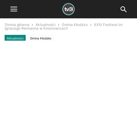
Strona główna
Aktualności
Gmina Kłodzko
XXIV Festiwal im.
Ignazego Reimanna w Krosnowicach
Aktualności
Gmina Kłodzko