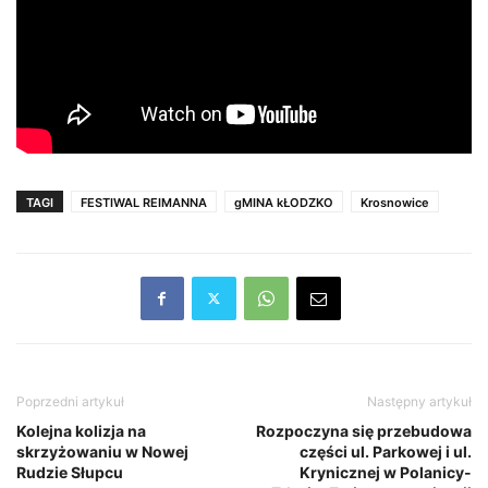
TAGI
FESTIWAL REIMANNA
gMINA kŁODZKO
Krosnowice
Poprzedni artykuł
Następny artykuł
Kolejna kolizja na
Rozpoczyna się przebudowa
skrzyżowaniu w Nowej
części ul. Parkowej i ul.
Rudzie Słupcu
Krynicznej w Polanicy-